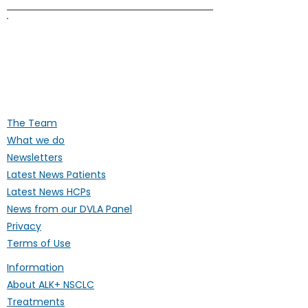
ALK Positive Lung Cancer (UK)
Supporting people affected by ALK-
positive lung cancer throughout the
UK
The Team
What we do
Newsletters
Latest News Patients
Latest News HCPs
News from our DVLA Panel
Privacy
Terms of Use
Information
About ALK+ NSCLC
Treatments