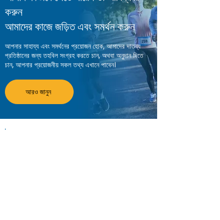
করুন
আমাদের কাজে জড়িত এবং সমর্থন করুন
আপনার সাহায্য এবং সমর্থনের প্রয়োজন হোক, আমাদের দাতব্য
প্রতিষ্ঠানের জন্য তহবিল সংগ্রহ করতে চান, অথবা অনুদান দিতে
চান, আপনার প্রয়োজনীয় সকল তথ্য এখানে পাবেন।
আরও জানুন
Information on this website is
provided for general information and
support and is not a substitute for
professional medical help.
We are
unable to offer specific medical
advice and, if you are worried about
any symptoms, you should consult
your doctor.​​