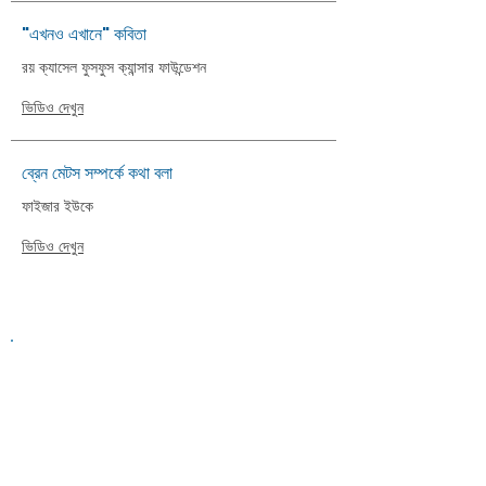
"এখনও এখানে" কবিতা
রয় ক্যাসেল ফুসফুস ক্যান্সার ফাউন্ডেশন
ভিডিও দেখুন
ব্রেন মেটস সম্পর্কে কথা বলা
ফাইজার ইউকে
ভিডিও দেখুন
Information on this website is
provided for general information and
support and is not a substitute for
professional medical help.
We are
unable to offer specific medical
advice and, if you are worried about