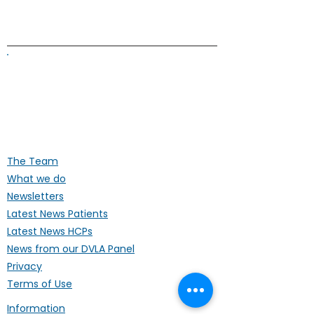
any symptoms, you should consult
your doctor.​​
ALK Positive Lung Cancer (UK)
Supporting people affected by ALK-
positive lung cancer throughout the
UK
The Team
What we do
Newsletters
Latest News Patients
Latest News HCPs
News from our DVLA Panel
Privacy
Terms of Use
Information