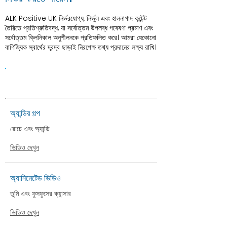
ALK Positive UK নির্ভরযোগ্য, নির্ভুল এবং হালনাগাদ কন্টেন্ট
তৈরিতে প্রতিশ্রুতিবদ্ধ, যা সর্বোত্তম উপলব্ধ গবেষণা প্রমাণ এবং
সর্বোত্তম ক্লিনিকাল অনুশীলনকে প্রতিফলিত করে। আমরা যেকোনো
বাণিজ্যিক স্বার্থের দ্বন্দ্ব ছাড়াই নিরপেক্ষ তথ্য প্রদানের লক্ষ্য রাখি।
ভিডিও
অ্যান্ডির গল্প
রোচে এবং অ্যান্ডি
ভিডিও দেখুন
অ্যানিমেটেড ভিডিও
তুমি এবং ফুসফুসের ক্যান্সার
ভিডিও দেখুন