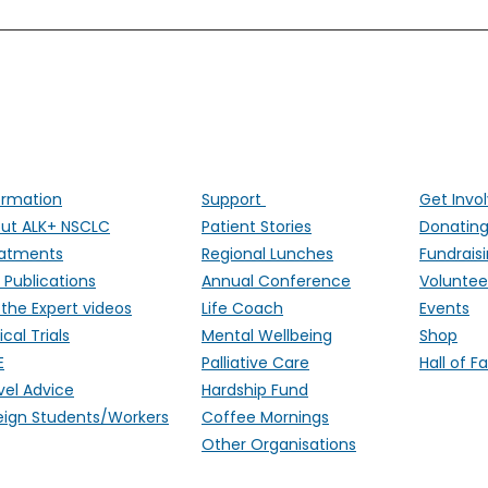
ALK Positive Lung Cancer (UK)
ng people affected by ALK-positive lung cancer througho
ormation
Support
Get Invo
ut ALK+ NSCLC
Patient Stories
Donatin
atments
Regional Lunches
Fundrais
 Publications
Annual Conference
Voluntee
 the Expert videos
Life Coach
Events
ical Trials
Mental Wellbeing
Shop
E
Palliative Care
Hall of 
vel Advice
Hardship Fund
eign Students/Workers
Coffee Mornings
Other Organisations