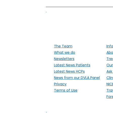
Supporti
The Team
Inf
What we do
Abo
Newsletters
Tre
Latest News Patients
Our
Latest News HCPs
Ask
News from our DVLA Panel
Clin
Privacy
NIC
Terms of Use
Tra
For