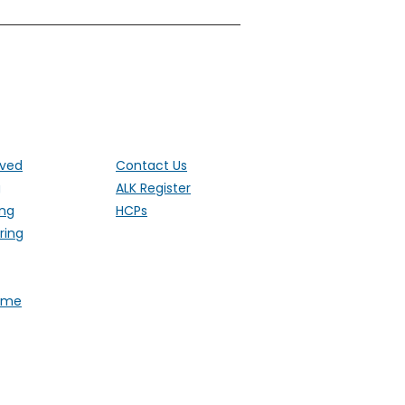
ut the UK
lved
Contact Us
g
ALK Register
ing
HCPs
ring
Fame