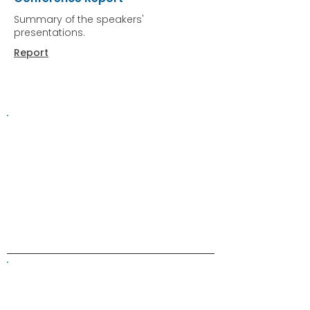
Summary of the speakers'
presentations.
Report
Information on this website is
provided for general information and
support and is not a substitute for
professional medical help.
We are
unable to offer specific medical
advice and, if you are worried about
any symptoms, you should consult
your doctor.​​
ALK Positive Lung Cancer (UK)
Supporting people affected by ALK-