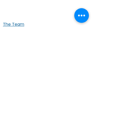
positive lung cancer throughout the
UK
The Team
What we do
Newsletters
Latest News Patients
Latest News HCPs
News from our DVLA Panel
Privacy
Terms of Use
Information
About ALK+ NSCLC
Treatments
Our Publications
Ask the Expert videos
Clinical Trials
NICE