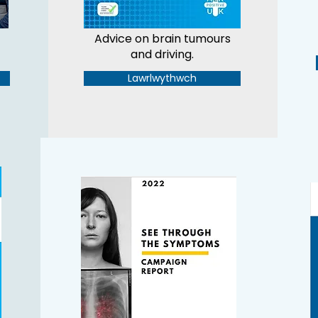
Questions you may wish to
Advice on brain tumours
ask your oncologist.
and driving.
Lawrlwythwch
Lawrlwythwch