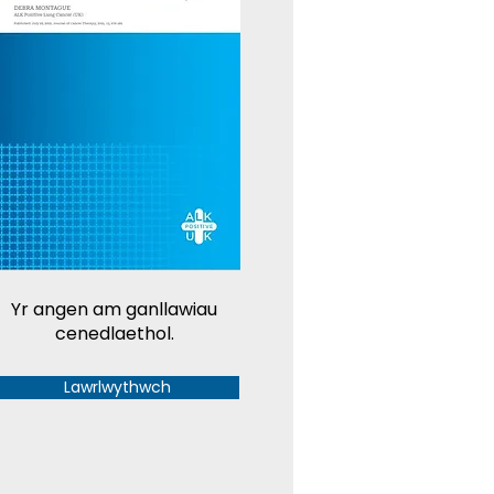
Yr angen am ganllawiau
cenedlaethol.
Lawrlwythwch