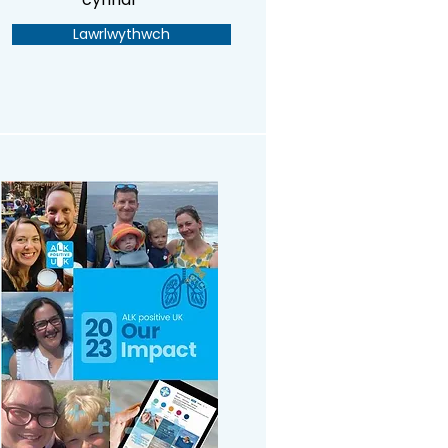
Lawrlwythwch