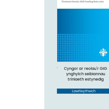
.
Cyngor ar reolau'r GIG
ynghylch seibiannau
triniaeth estynedig
Lawrlwythwch