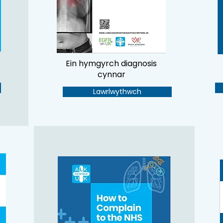
Ein hymgyrch diagnosis
cynnar
Lawrlwythwch