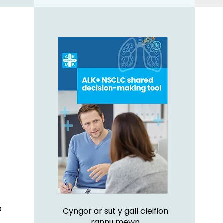
o
Cyngor ar sut y gall cleifion
rannu mewn