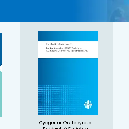
Cyngor ar Orchmynion
Peidiwch â Dadebru