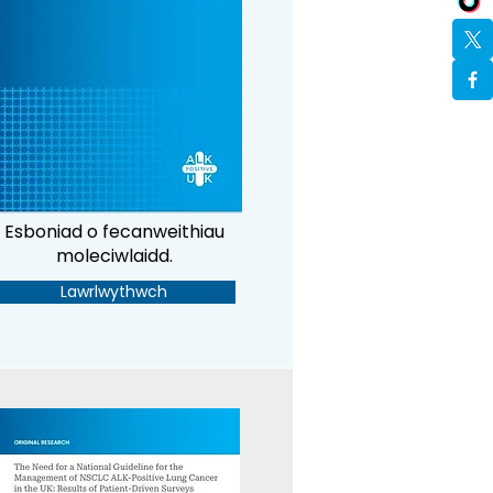
Esboniad o fecanweithiau
moleciwlaidd.
Lawrlwythwch