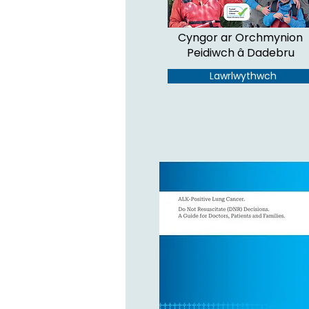
Cyngor ar fyw gydag ALK-
Cyngor ar Orchmynion
positif LC.
Peidiwch â Dadebru
Lawrlwythwch
Lawrlwythwch