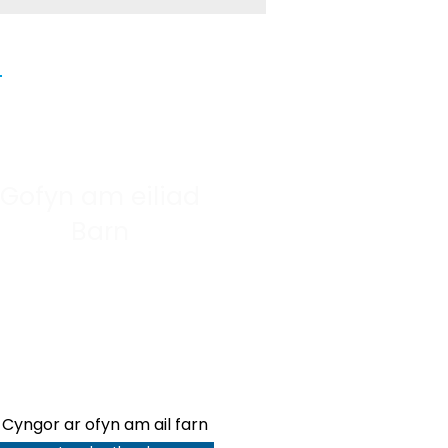
Gofyn am eiliad
Barn
Cyngor ar ofyn am ail farn