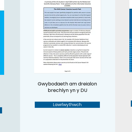
Gwybodaeth am dreialon
brechlyn yn y DU
Lawrlwythwch