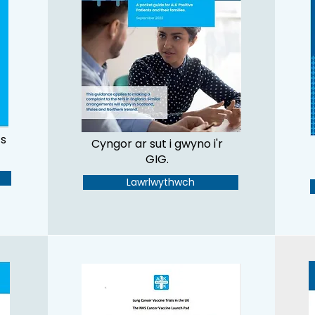
s
Cyngor ar sut i gwyno i'r
GIG.
Lawrlwythwch