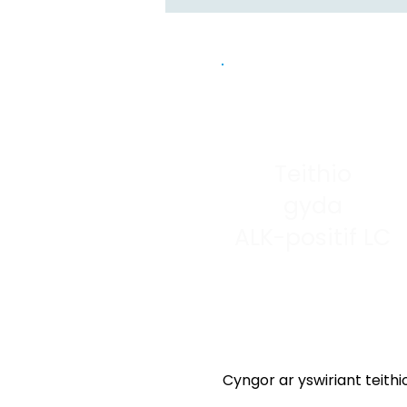
Teithio
gyda
ALK-positif LC
Cyngor ar yswiriant teithi