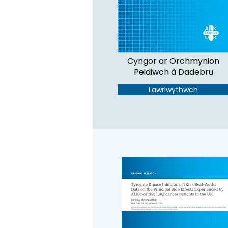
Cyngor ar Orchmynion
Peidiwch â Dadebru
Lawrlwythwch