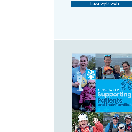
Lawrlwythwch