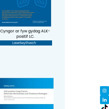
Cyngor ar fyw gydag ALK-
positif LC.
Lawrlwythwch