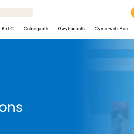
LK+LC
Cefnogaeth
Gwybodaeth
Cymerwch Ran
ions