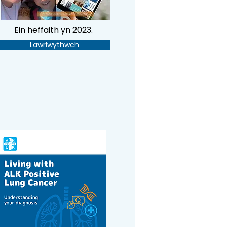
Cyngor ar diwmorau ar yr
ymennydd a gyrru.
Ein heffaith yn 2023.
Lawrlwythwch
Lawrlwythwch