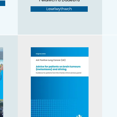
Lawrlwythwch