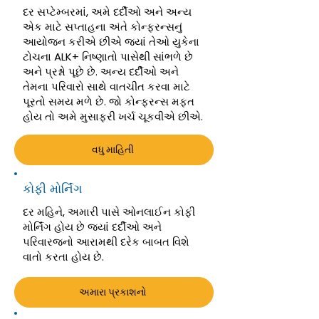
દર સપ્ટેમ્બરમાં, અમે દર્દીઓ અને અન્ય
એક માટે સપ્તાહના અંતે કોન્ફરન્સનું
આયોજન કરીએ છીએ જ્યાં તેઓ યુકેના
ટોચના ALK+ નિષ્ણાતો પાસેથી સાંભળે છે
અને પ્રશ્નો પૂછે છે. અન્ય દર્દીઓ અને
તેમના પરિવારો સાથે વાતચીત કરવા માટે
પૂરતો સમય મળે છે. જો કોન્ફરન્સ મફત
હોય તો અમે મુસાફરી ખર્ચ ચૂકવીએ છીએ.
વધુ માહિતી
કોફી મોર્નિંગ
દર મહિને, અમારી પાસે ઓનલાઈન કોફી
મોર્નિંગ હોય છે જ્યાં દર્દીઓ અને
પરિવારજનો આરામથી દરેક બાબત વિશે
વાતો કરતા હોય છે.
અમારા પ્રકાશનો