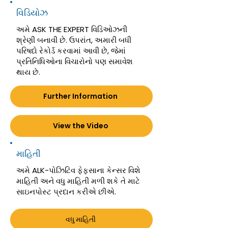
વિડિયોઝ
અમે ASK THE EXPERT વિડિઓઝની
શ્રેણી બનાવી છે. ઉપરાંત, અમારી બધી
પરિષદો રેકોર્ડ કરવામાં આવી છે, જેમાં
પ્રતિનિધિઓના વિચારોનો પણ સમાવેશ
થાય છે.
Further Information
View the Video
માહિતી
અમે ALK-પોઝિટિવ ફેફસાના કેન્સર વિશે
માહિતી અને વધુ માહિતી મળી શકે તે માટે
સાઇનપોસ્ટ પ્રદાન કરીએ છીએ.
વધુ માહિતી