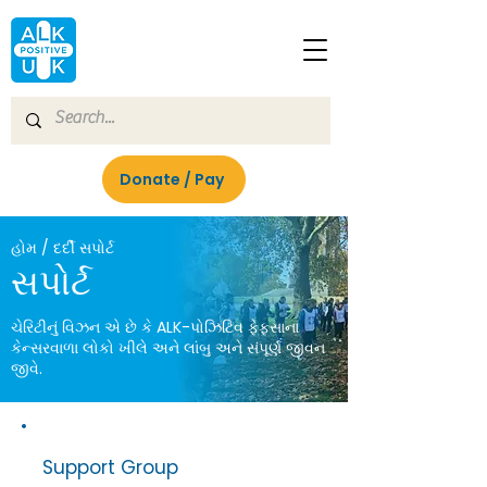
Donate / Pay
હોમ / દર્દી સપોર્ટ
સપોર્ટ
ચેરિટીનું વિઝન એ છે કે ALK-પોઝિટિવ ફેફસાના
કેન્સરવાળા લોકો ખીલે અને લાંબુ અને સંપૂર્ણ જીવન
જીવે.
Support Group