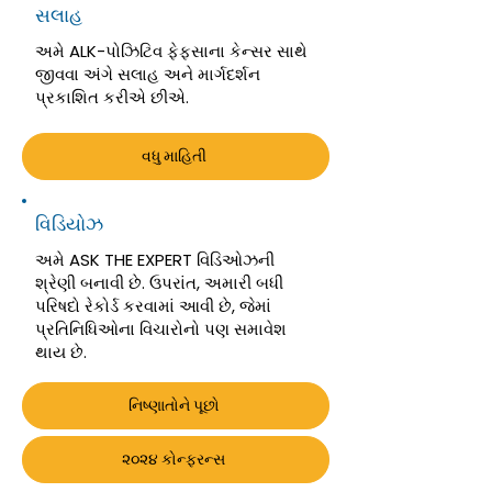
સલાહ
અમે ALK-પોઝિટિવ ફેફસાના કેન્સર સાથે
જીવવા અંગે સલાહ અને માર્ગદર્શન
પ્રકાશિત કરીએ છીએ.
વધુ માહિતી
વિડિયોઝ
અમે ASK THE EXPERT વિડિઓઝની
શ્રેણી બનાવી છે. ઉપરાંત, અમારી બધી
પરિષદો રેકોર્ડ કરવામાં આવી છે, જેમાં
પ્રતિનિધિઓના વિચારોનો પણ સમાવેશ
થાય છે.
નિષ્ણાતોને પૂછો
૨૦૨૪ કોન્ફરન્સ