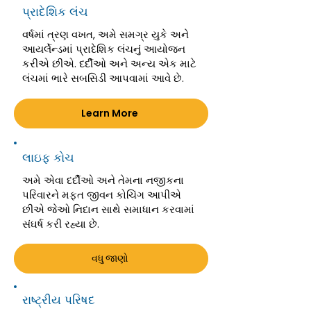
પ્રાદેશિક લંચ
વર્ષમાં ત્રણ વખત, અમે સમગ્ર યુકે અને
આયર્લેન્ડમાં પ્રાદેશિક લંચનું આયોજન
કરીએ છીએ. દર્દીઓ અને અન્ય એક માટે
લંચમાં ભારે સબસિડી આપવામાં આવે છે.
Learn More
લાઇફ કોચ
અમે એવા દર્દીઓ અને તેમના નજીકના
પરિવારને મફત જીવન કોચિંગ આપીએ
છીએ જેઓ નિદાન સાથે સમાધાન કરવામાં
સંઘર્ષ કરી રહ્યા છે.
વધુ જાણો
રાષ્ટ્રીય પરિષદ