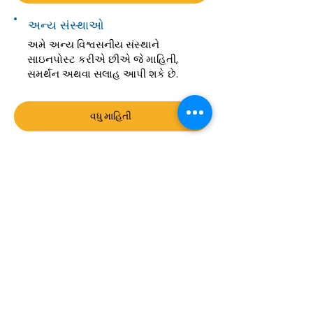
અન્ય સંસ્થાઓ
અમે અન્ય વિશ્વસનીય સંસ્થાને
સાઇનપોસ્ટ કરીએ છીએ જે માહિતી,
સમર્થન અથવા સલાહ આપી શકે છે.
વધુ માહિતી
Information on this website is
provided for general information and
support and is not a substitute for
professional medical help.
We are
unable to offer specific medical
advice and, if you are worried about
any symptoms, you should consult
your doctor.​​