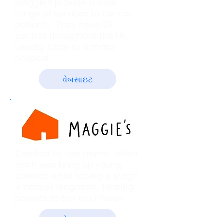
Maggie's provide a wide
range of services to cancer
patients. They have 28
centres throughout the UK,
usually close to a major
hospital.
વેબસાઇટ
Created by two mums when
each was bring up young
children while facing a stage
4 cancer diagnosis. Helping
parents to talk to children