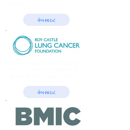
થાય છે.
વેબસાઇટ
ફાઉન્ડેશન માહિતી અને સહાય પૂરી
પાડે છે. તે કેટલીક ખૂબ જ ઉપયોગી
પુસ્તિકાઓ પણ પ્રકાશિત કરે છે.
વેબસાઇટ