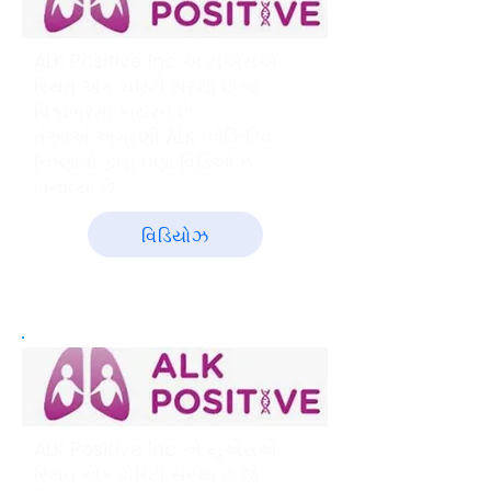
ALK Positive Inc એ યુએસએ
સ્થિત એક ચેરિટી સંસ્થા છે જે
વિશ્વભરમાં કાર્યરત છે.
તેઓએ અગ્રણી ALK-પોઝિટિવ
નિષ્ણાતો દ્વારા ઘણા વિડિઓઝ
બનાવ્યા છે.
વિડિયોઝ
ALK Positive Inc એ યુએસએ
સ્થિત એક ચેરિટી સંસ્થા છે જે