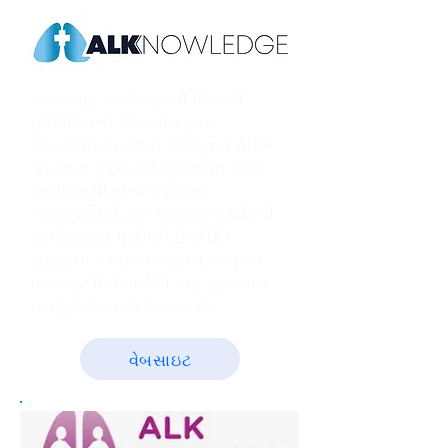
આ સાઇટ માન્ચેસ્ટરની ક્રિસ્ટી
હોસ્પિટલની એક ટીમ દ્વારા
વિકસાવવામાં આવી છે અને તે ALK+
ફેફસાના કેન્સરથી પ્રભાવિત લોકો
અને તેમની સંભાળ રાખતા
વ્યાવસાયિકો માટે અદ્યતન માહિતી
અને સહાય પૂરી પાડે છે. ALK+
ફેફસાના કેન્સરનો જીવંત અનુભવ
ધરાવતા લોકો પાસેથી પણ મૂલ્યવાન
ઇનપુટ માંગવામાં આવ્યા છે.
વેબસાઇટ