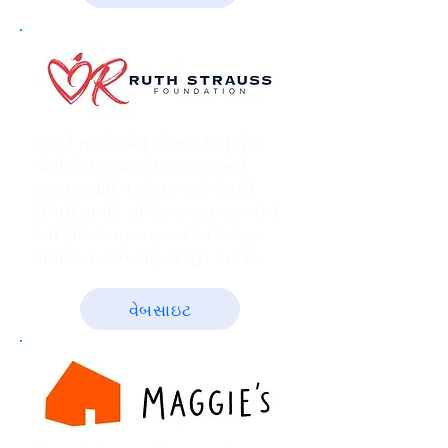
જ્યારે તમને એવું કેન્સર થયું હોય
જેનો ઈલાજ શક્ય ન હોય અને
સમય મર્યાદિત હોય, ત્યારે તેમની
ફેમિલી સપોર્ટ સર્વિસ તમારા બાળકોને
કેવી રીતે તૈયાર કરવા તે અંગે મફત
માર્ગદર્શન અને સહાય પૂરી પાડે છે.
વેબસાઇટ