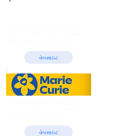
Brain Metastases
International Collaborative
ફાઉન્ડેશન માહિતી અને સહાય પૂરી
પાડે છે. તે કેટલીક ખૂબ જ ઉપયોગી
પુસ્તિકાઓ પણ પ્રકાશિત કરે છે.
વેબસાઇટ
ફાઉન્ડેશન માહિતી અને સહાય પૂરી
પાડે છે. તે કેટલીક ખૂબ જ ઉપયોગી
પુસ્તિકાઓ પણ પ્રકાશિત કરે છે.
વેબસાઇટ