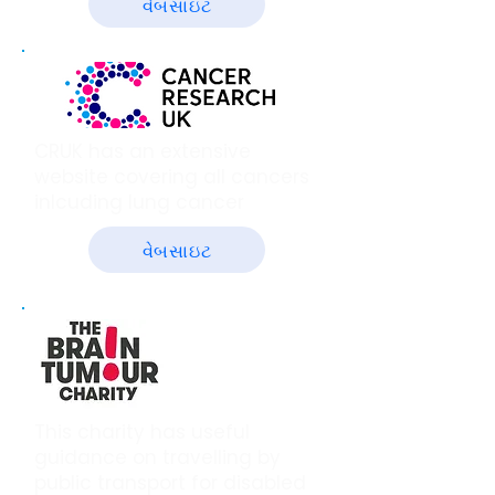
વેબસાઇટ
CRUK has an extensive
website covering all cancers
inlcuding lung cancer
વેબસાઇટ
This charity has useful
guidance on travelling by
public transport for disabled