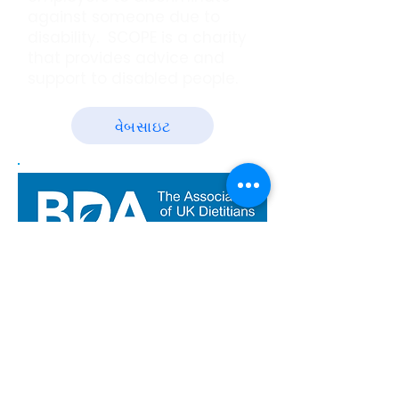
against someone due to
disability. SCOPE is a charity
that provides advice and
support to disabled people.
વેબસાઇટ
These are the first
comprehensive evidence-
based dietary guidelines for
the management of
constipation.
Recommendations are
made for dietary