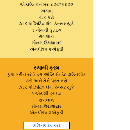
એકાઉન્ટ નંબર: ૮૭૮૧૫૬૭૨
અથવા
ચેક કરો
ALK પોઝિટિવ લંગ કેન્સર યુકે
૧ એથલી ડ્રાઇવ
રાગલાન
મોનમાઉથશાયર
એનપી૧૫ ૨એફડી
સ્થાયી ક્રમ
કૃપા કરીને સ્ટેન્ડિંગ ઓર્ડર મેન્ડેટ ડાઉનલોડ
કરો અને તેને પરત કરો
ALK પોઝિટિવ લંગ કેન્સર યુકે
૧ એથલી ડ્રાઇવ
રાગલાન
મોનમાઉથશાયર
એનપી૧૫ ૨એફડી
ડાઉનલોડ કરો