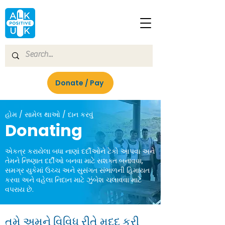
Donate / Pay
હોમ / સામેલ થાઓ / દાન કરવું
Donating
એકત્ર કરાયેલા બધા નાણાં દર્દીઓને ટેકો આપવા અને
તેમને નિષ્ણાત દર્દીઓ બનવા માટે સશક્ત બનાવવા,
સમગ્ર યુકેમાં ઉચ્ચ અને સુસંગત સંભાળની હિમાયત
કરવા અને વહેલા નિદાન માટે ઝુંબેશ ચલાવવા માટે
વપરાય છે.
તમે અમને વિવિધ રીતે મદદ કરી