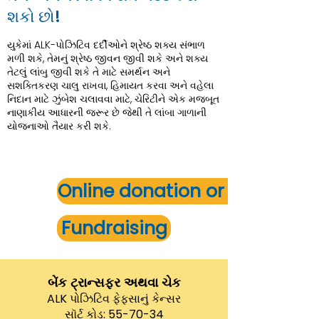
શકો છો!
યુકેમાં ALK-પોઝિટિવ દર્દીઓને શ્રેષ્ઠ શક્ય સંભાળ
મળી શકે, તેમનું શ્રેષ્ઠ જીવન જીવી શકે અને શક્ય
તેટલું લાંબુ જીવી શકે તે માટે સમર્થન અને
સશક્તિકરણ ચાલુ રાખવા, હિમાયત કરવા અને વહેલા
નિદાન માટે ઝુંબેશ ચલાવવા માટે, ચેરિટીને એક મજબૂત
નાણાકીય આધારની જરૂર છે જેથી તે લાંબા ગાળાની
યોજનાઓ તૈયાર કરી શકે.
Online donation or payment
Fundraising
બેંક ટ્રાન્સફર અથવા ચેક
ALK પોઝિટિવ ફેફસાનું કેન્સર
સૉર્ટ કોડ: 55-70-34