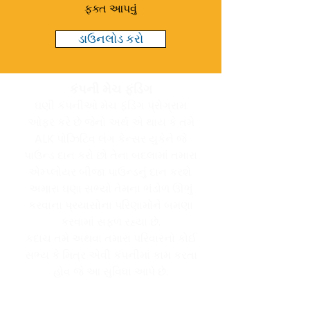
ફક્ત આપવું
ડાઉનલોડ કરો
કંપની મેચ ફંડિંગ
ઘણી કંપનીઓ મેચ ફંડિંગ પ્રોગ્રામ
ઓફર કરે છે જેનો અર્થ એ થાય કે તમે
ALK પોઝિટિવ લંગ કેન્સર યુકેને જે
પાઉન્ડ દાન કરો છો તેના બદલામાં તમારા
એમ્પ્લોયર બીજા પાઉન્ડનું દાન કરશે.
અમારા ઘણા સભ્યો તેમના ભંડોળ ઊભું
કરવાના પ્રયાસોના પરિણામોને બમણા
કરવામાં સફળ રહ્યા છે.
કદાચ તમે અથવા તમારા પરિવારનો કોઈ
સભ્ય કે મિત્ર એવી કંપનીમાં કામ કરતા
હોવ જે આ સુવિધા આપે છે.