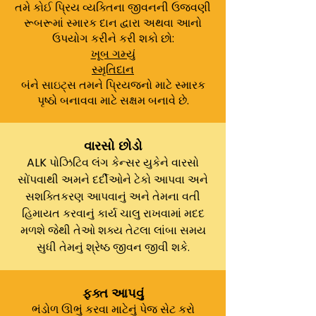
તમે કોઈ પ્રિય વ્યક્તિના જીવનની ઉજવણી
રૂબરૂમાં સ્મારક દાન દ્વારા અથવા આનો
ઉપયોગ કરીને કરી શકો છો:
ખૂબ ગમ્યું
સ્મૃતિદાન
બંને સાઇટ્સ તમને પ્રિયજનો માટે સ્મારક
પૃષ્ઠો બનાવવા માટે સક્ષમ બનાવે છે.
વારસો છોડો
ALK પોઝિટિવ લંગ કેન્સર યુકેને વારસો
સોંપવાથી અમને દર્દીઓને ટેકો આપવા અને
સશક્તિકરણ આપવાનું અને તેમના વતી
હિમાયત કરવાનું કાર્ય ચાલુ રાખવામાં મદદ
મળશે જેથી તેઓ શક્ય તેટલા લાંબા સમય
સુધી તેમનું શ્રેષ્ઠ જીવન જીવી શકે.
ફક્ત આપવું
ભંડોળ ઊભું કરવા માટેનું પેજ સેટ કરો