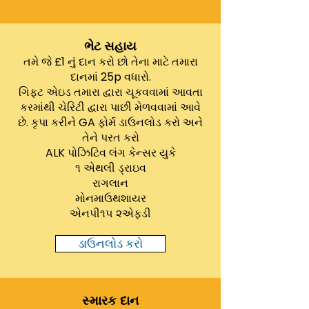
ભેટ સહાય
તમે જે £1 નું દાન કરો છો તેના માટે તમારા
દાનમાં 25p વધારો.
ગિફ્ટ એઇડ તમારા દ્વારા ચૂકવવામાં આવતા
કરમાંથી ચેરિટી દ્વારા પાછી મેળવવામાં આવે
છે. કૃપા કરીને GA ફોર્મ ડાઉનલોડ કરો અને
તેને પરત કરો
ALK પોઝિટિવ લંગ કેન્સર યુકે
૧ એથલી ડ્રાઇવ
રાગલાન
મોનમાઉથશાયર
એનપી૧૫ ૨એફડી
ડાઉનલોડ કરો
સ્મારક દાન