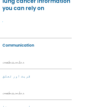
lung cancer information
you can rely on
ویڈیوز
Communication
ویڈیو دیکھیں
قربت اور تعلق
ویڈیو دیکھیں
لمحے میں رہنا