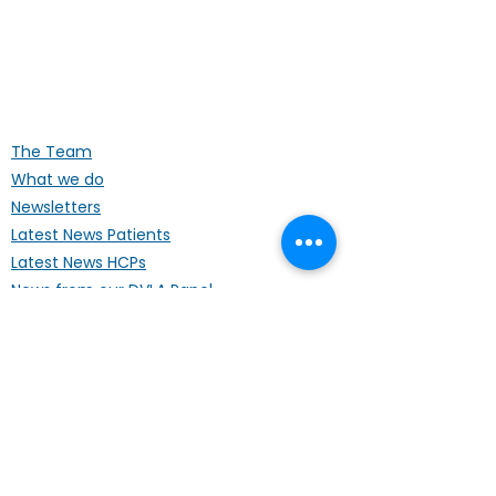
ALK Positive Lung Cancer (UK)
Supporting people affected by ALK-
positive lung cancer throughout the
UK
The Team
What we do
Newsletters
Latest News Patients
Latest News HCPs
News from our DVLA Panel
Privacy
Terms of Use
Information
About ALK+ NSCLC
Treatments
Our Publications
Ask the Expert videos