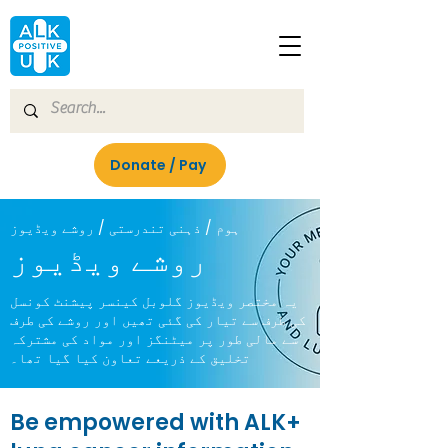
Donate / Pay
ہوم / ذہنی تندرستی / روشے ویڈیوز
روشے ویڈیوز
یہ مختصر ویڈیوز گلوبل کینسر پیشنٹ کونسل
کی طرف سے تیار کی گئی تھیں اور روشے کی طرف
سے مالی طور پر میٹنگز اور مواد کی مشترکہ
تخلیق کے ذریعے تعاون کیا گیا تھا۔
Be empowered with ALK+