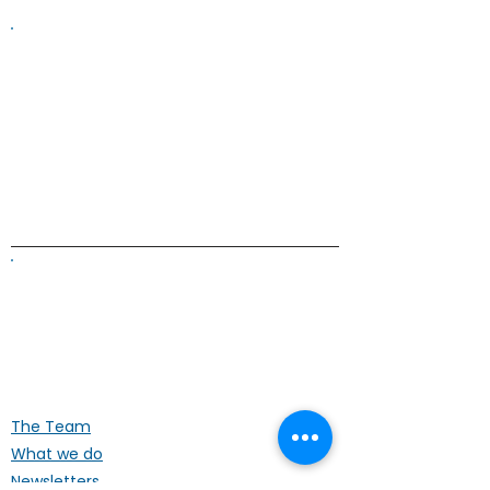
Information on this website is
provided for general information and
support and is not a substitute for
professional medical help.
We are
unable to offer specific medical
advice and, if you are worried about
any symptoms, you should consult
your doctor.​​
ALK Positive Lung Cancer (UK)
Supporting people affected by ALK-
positive lung cancer throughout the
UK
The Team
What we do
Newsletters