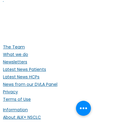
ALK Positive Lung Cancer (UK)
Supporting people affected by ALK-
positive lung cancer throughout the
UK
The Team
What we do
Newsletters
Latest News Patients
Latest News HCPs
News from our DVLA Panel
Privacy
Terms of Use
Information
About ALK+ NSCLC
Treatments
Our Publications