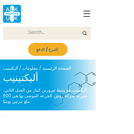
التبرع / الدفع
الصفحة الرئيسية / معلومات / أليكتينيب
أليكتينيب
أليكتينيب هو مثبط تيروزين كيناز من الجيل الثاني،
طورته شركة روش. الجرعة الموصى بها هي 600
ملغ مرتين يوميًا.
وثائق