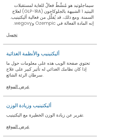
سيماجلوتيد هو مُنشِّطٌ فعالٌ للغاية لمستقبلات
الببتيد 1 الشبيهة بالجلوكاجون (GLP-1RA) لعلاج
السمنة. ومع ذلك، قد يُقلِّل من فعالية أليكتينيب.
إنه المادة الفعالة في Ozempic وwegovy.
تحميل
أليكتينيب والأنظمة الغذائية
تحتوي صفحة الويب هذه على معلومات حول ما
إذا كان نظامك الغذائي له تأثير كبير على علاج
سرطان الرئة الشائع.
عرض الموقع
أليكتينيب وزيادة الوزن
تقرير عن زيادة الوزن الخطيرة مع اليكتينيب.
عرض الموقع