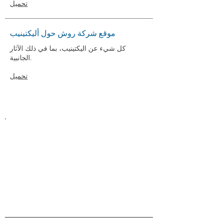
تحميل
موقع شركة روش حول أليكتينيب
كل شيء عن اليكتينيب، بما في ذلك الآثار
الجانبية.
تحميل
Information on this website is
provided for general information and
support and is not a substitute for
professional medical help.
We are
unable to offer specific medical
advice and, if you are worried about
any symptoms, you should consult
your doctor.​​