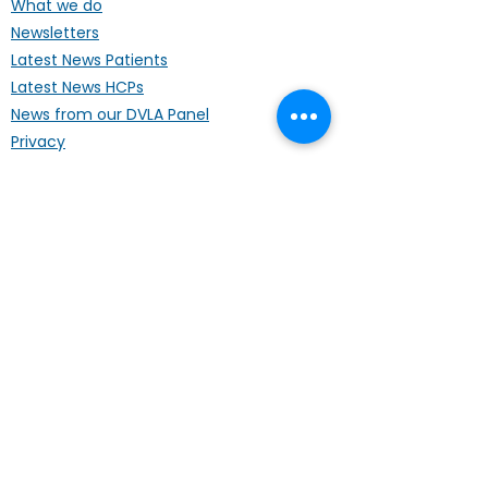
What we do
Newsletters
Latest News Patients
Latest News HCPs
News from our DVLA Panel
Privacy
Terms of Use
Information
About ALK+ NSCLC
Treatments
Our Publications
Ask the Expert videos
Clinical Trials
NICE
Travel Advice
Foreign Students/Workers
Support